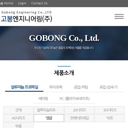
Home
Login
Contact Us
GOBONG Co., Ltd.
우수한 기술력으로 높은 품질의 최적화된 제품을 제공합니다.
제품소개
알루미늄 프로파일
파이프랙
공압/피팅
유압/감속기
베어링
PC (폴리카보네이트)
전체
알루미늄프로파일
20시리즈
30시리즈
40시리즈
앵글
컨베어프레임
덕트
부품